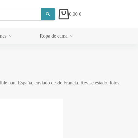
0.00
€
Carrito
ones
Ropa de cama
Acerca de
le para España, enviado desde Francia. Revise estado, fotos,