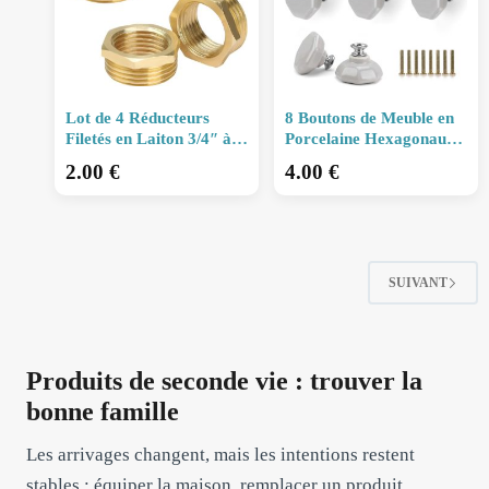
Lot de 4 Réducteurs
8 Boutons de Meuble en
Filetés en Laiton 3/4″ à
Porcelaine Hexagonaux
1/2″ – Raccords Anti-
Gris avec Vis – Poignées
2.00
€
4.00
€
Oxydation et Antirouille
pour Tiroirs, Armoires
pour Tuya
et Port
SUIVANT
Produits de seconde vie : trouver la
bonne famille
Les arrivages changent, mais les intentions restent
stables : équiper la maison, remplacer un produit,