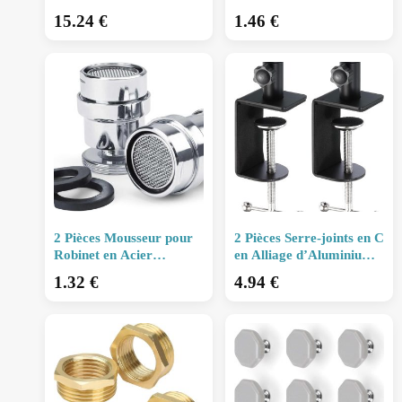
Rotation 360°, Haute
Bagues d’Étanchéité –
15.24
€
1.46
€
Pression et Économie
Filetage Externe, Argent,
d’Eau
Compatibl
2 Pièces Mousseur pour
2 Pièces Serre-joints en C
Robinet en Acier
en Alliage d’Aluminium
Inoxydable, Réglable à
avec Base en Éponge –
1.32
€
4.94
€
360°, Économiseur d’eau
Mini Pinces de Fixation
avec Bague d’
Rota