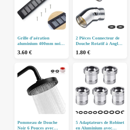
Grille d’aération
2 Pièces Connecteur de
aluminium 400mm noire
Douche Rotatif à Angle
avec vis de montage,
135°, Adaptateur G 1/2
3.60
€
1.80
€
imperméable et
en Cuivre et Acier
antirouille, pour armoir
Inoxydable p
Pommeau de Douche
5 Adaptateurs de Robinet
Noir 6 Pouces avec
en Aluminium avec