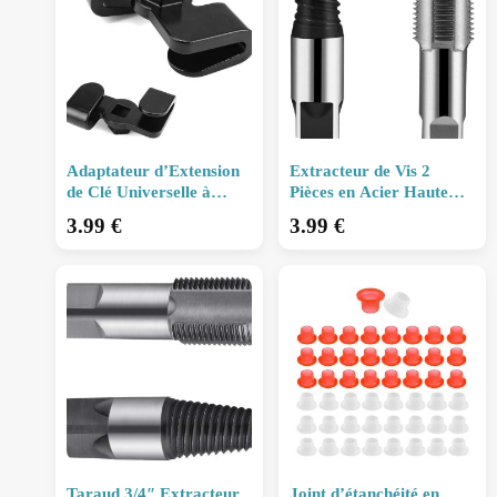
Adaptateur d’Extension
Extracteur de Vis 2
de Clé Universelle à
Pièces en Acier Haute
Entraînement Hexagonal
Teneur en Carbone –
3.99
€
3.99
€
– Outil Professionnel
Ensemble Professionnel
pour Serrer
pour Retirer Vi
Taraud 3/4″ Extracteur
Joint d’étanchéité en