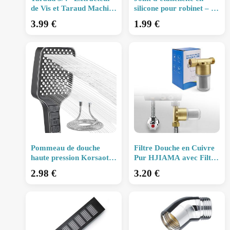
de Vis et Taraud Machine
silicone pour robinet – 50
pour Réparation de
pièces, rondelles de
3.99
€
1.99
€
Filetages de Tuyaux
plomberie M15
Pommeau de douche
Filtre Douche en Cuivre
haute pression Korsaot
Pur HJIAMA avec Filtre
avec 7 types de jets et
de Précision 40 μm,
2.98
€
3.20
€
tuyau antidéflagrant 1,5
Double Bague
m (gris)
d’Étanchéité, Compat