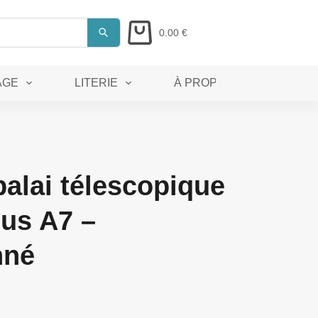
0.00
€
AGE
LITERIE
À PROPOS
balai télescopique
nus A7 –
nné