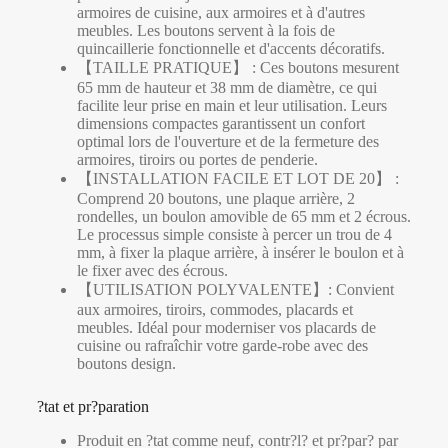
armoires de cuisine, aux armoires et à d'autres
meubles. Les boutons servent à la fois de
quincaillerie fonctionnelle et d'accents décoratifs.
【TAILLE PRATIQUE】 : Ces boutons mesurent
65 mm de hauteur et 38 mm de diamètre, ce qui
facilite leur prise en main et leur utilisation. Leurs
dimensions compactes garantissent un confort
optimal lors de l'ouverture et de la fermeture des
armoires, tiroirs ou portes de penderie.
【INSTALLATION FACILE ET LOT DE 20】 :
Comprend 20 boutons, une plaque arrière, 2
rondelles, un boulon amovible de 65 mm et 2 écrous.
Le processus simple consiste à percer un trou de 4
mm, à fixer la plaque arrière, à insérer le boulon et à
le fixer avec des écrous.
【UTILISATION POLYVALENTE】: Convient
aux armoires, tiroirs, commodes, placards et
meubles. Idéal pour moderniser vos placards de
cuisine ou rafraîchir votre garde-robe avec des
boutons design.
?tat et pr?paration
Produit en ?tat comme neuf, contr?l? et pr?par? par