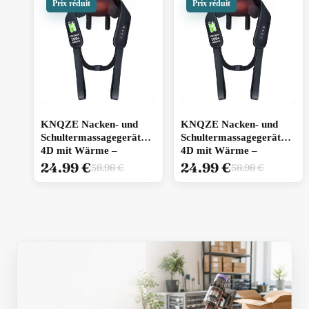
KNQZE Nacken- und
KNQZE Nacken- und
Schultermassagegerät
Schultermassagegerät
4D mit Wärme –
4D mit Wärme –
generalüberholt
generalüberholt –
24.99
€
24.99
€
58.98
€
58.98
€
wiederaufbereitet