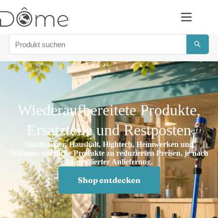
Wiederaufbereitete Produkte,
Ersatzteile und Restposten
Staubsauger, Haushalt, Hightech, Heimwerken und
Wohnen: nützliche Produkte zu reduzierten Preisen, je nach
kontrollierter Anlieferung.
Shop entdecken