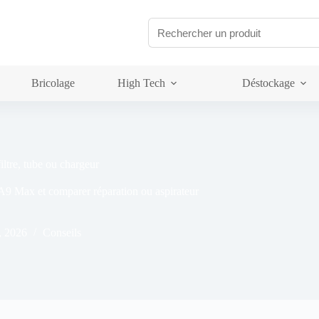
Bricolage
High Tech
Déstockage
ltre, tube ou chargeur
A9 Max et comparer réparation ou aspirateur
, 2026
Conseils