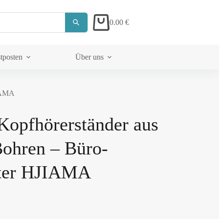
0.00
€
tposten
Über uns
JIAMA
 Kopfhörerständer aus
Bohren – Büro-
lter HJIAMA