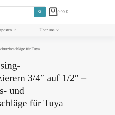
0.00
€
tposten
Über uns
schutzbeschläge für Tuya
sing-
erern 3/4″ auf 1/2″ –
s- und
chläge für Tuya