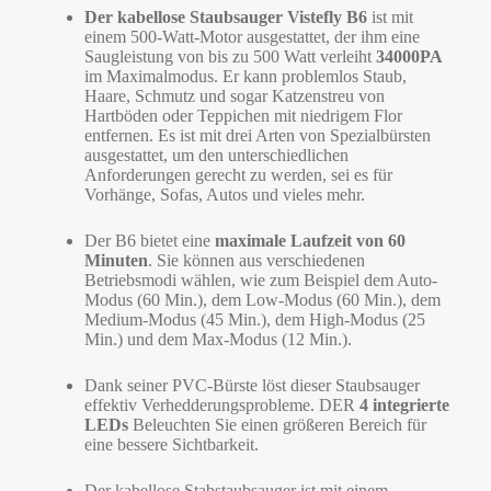
Der kabellose Staubsauger Vistefly B6
ist mit
einem 500-Watt-Motor ausgestattet, der ihm eine
Saugleistung von bis zu 500 Watt verleiht
34000PA
im Maximalmodus. Er kann problemlos Staub,
Haare, Schmutz und sogar Katzenstreu von
Hartböden oder Teppichen mit niedrigem Flor
entfernen. Es ist mit drei Arten von Spezialbürsten
ausgestattet, um den unterschiedlichen
Anforderungen gerecht zu werden, sei es für
Vorhänge, Sofas, Autos und vieles mehr.
Der B6 bietet eine
maximale Laufzeit von 60
Minuten
. Sie können aus verschiedenen
Betriebsmodi wählen, wie zum Beispiel dem Auto-
Modus (60 Min.), dem Low-Modus (60 Min.), dem
Medium-Modus (45 Min.), dem High-Modus (25
Min.) und dem Max-Modus (12 Min.).
Dank seiner PVC-Bürste löst dieser Staubsauger
effektiv Verhedderungsprobleme. DER
4 integrierte
LEDs
Beleuchten Sie einen größeren Bereich für
eine bessere Sichtbarkeit.
Der kabellose Stabstaubsauger ist mit einem