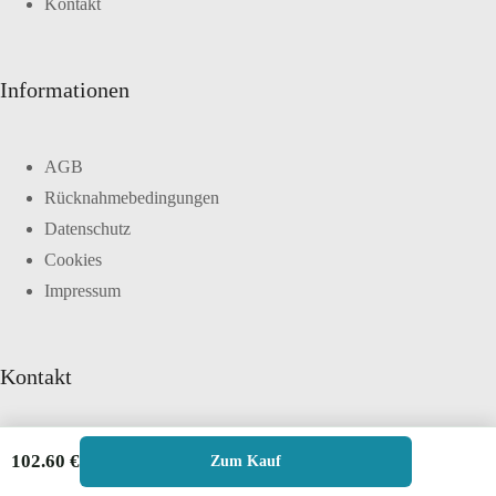
Kontakt
Informationen
AGB
Rücknahmebedingungen
Datenschutz
Cookies
Impressum
Kontakt
Telefon:
102.60
€
Zum Kauf
02 59 16 33 97