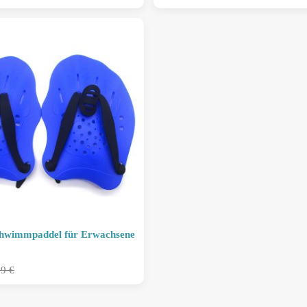
chwimmpaddel für Erwachsene
99
€