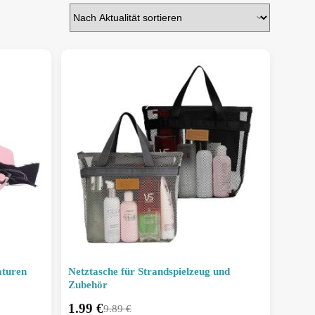
aturen
Netztasche für Strandspielzeug und
Zubehör
1.99
€
9.89
€