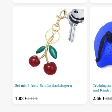
Set mit 4 Auto-Schlüsselanhängern
Trainingss
und Kinder
1.88
€
2.66
€
9.39
€
13.