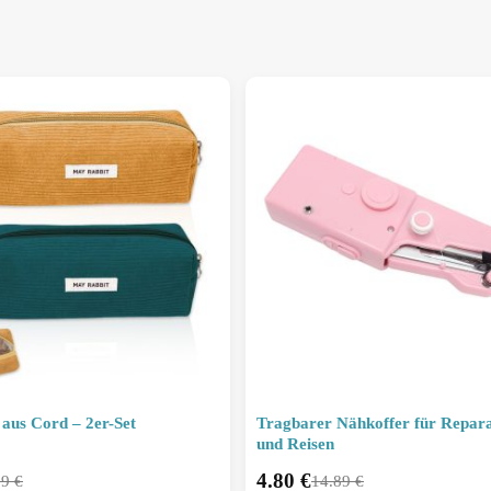
 aus Cord – 2er-Set
Tragbarer Nähkoffer für Repar
und Reisen
4.80
€
99
€
14.89
€