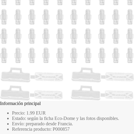
Información principal
Precio: 1.99 EUR
Estado: según la ficha Eco-Dome y las fotos disponibles.
Envío: preparado desde Francia.
Referencia producto: P000857