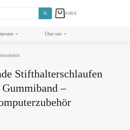
0.00
€
tposten
Über uns
uterzubehör
nde Stifthalterschlaufen
t Gummiband –
Computerzubehör