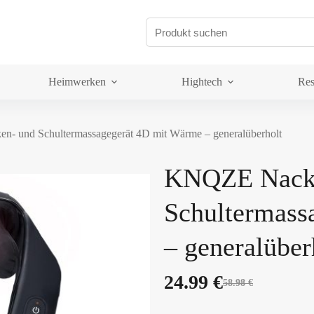
Heimwerken
Hightech
Res
- und Schultermassagegerät 4D mit Wärme – generalüberholt
KNQZE Nack
Schultermass
– generalüber
24.99
€
58.98
€