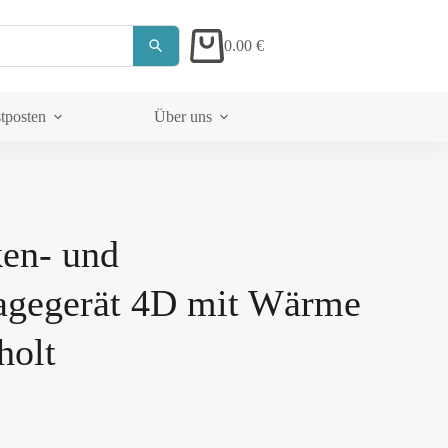
0.00
€
tposten
Über uns
en- und
agegerät 4D mit Wärme
holt